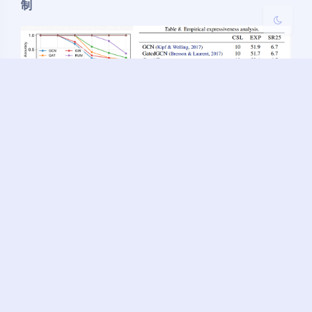
制
模型能够区分传统 GNN 无法区分的非同构图，验证其
更强的理论表达能力，同时也证明 GPM 模型没有传统
GNN 的随着层数加深面临的
过压缩问题
。
3.
在高参数模型与 OOD 场景下更稳定