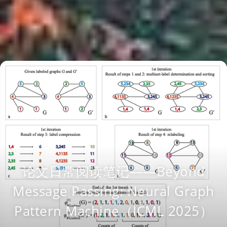
论文日常阅读笔记——Beyond
Message Passing: Neural Graph
Pattern Machine（ICML 2025）