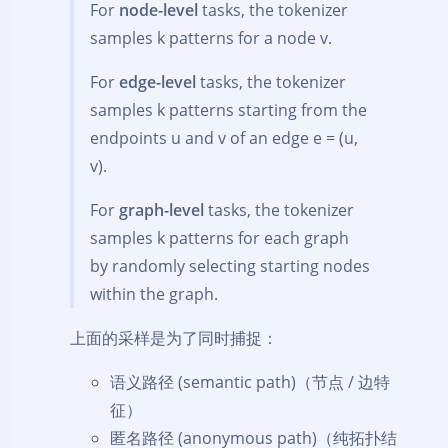
For
node-level
tasks, the tokenizer
samples k patterns for a node v.
For
edge-level
tasks, the tokenizer
samples k patterns starting from the
endpoints u and v of an edge e = (u,
v).
For
graph-level
tasks, the tokenizer
samples k patterns for each graph
by randomly selecting starting nodes
within the graph.
上面的采样是为了同时捕捉：
语义路径 (semantic path)（节点 / 边特
征）
匿名路径 (anonymous path)（纯拓扑结